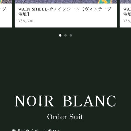
ージ
WAIN SHIELL-ウェインシール【ヴィンテージ
WA
生地】
生
¥58,300
¥58
赤坂プライベートサロン