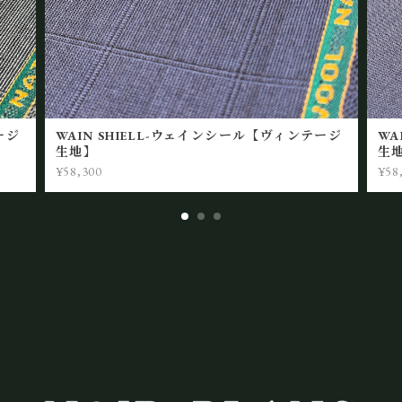
ージ
WAIN SHIELL-ウェインシール【ヴィンテージ
WA
生地】
生
¥58,300
¥58