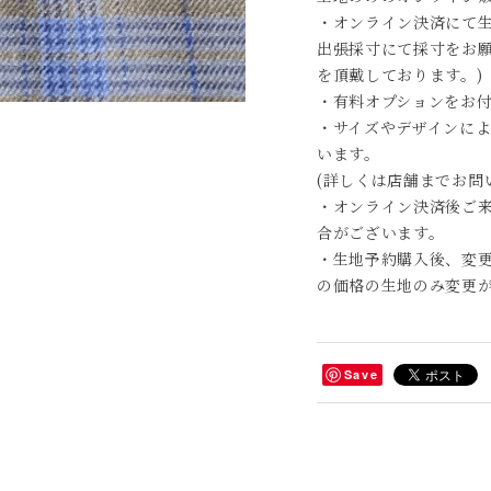
・オンライン決済にて
出張採寸にて採寸をお願
を頂戴しております。)
・有料オプションをお
・サイズやデザインに
います。
(詳しくは店舗までお問
・オンライン決済後ご
合がございます。
・生地予約購入後、変
の価格の生地のみ変更
Save