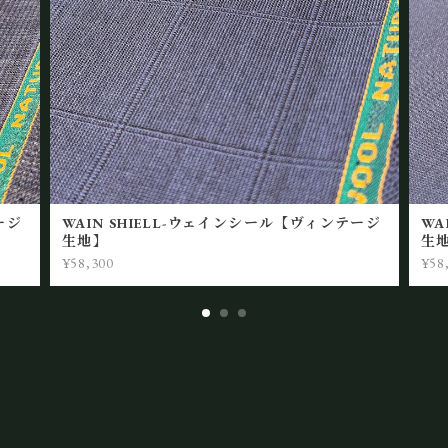
ージ
WAIN SHIELL-ウェインシール【ヴィンテージ
WA
生地】
生
¥58,300
¥58