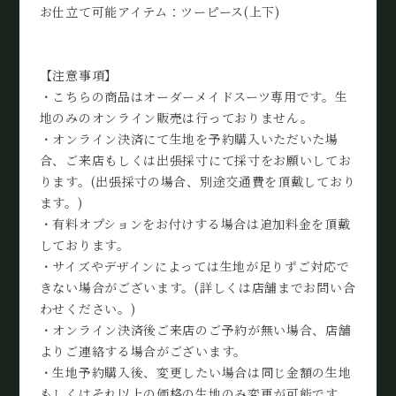
お仕立て可能アイテム：ツーピース(上下)
【注意事項】
・こちらの商品はオーダーメイドスーツ専用です。生
地のみのオンライン販売は行っておりません。
・オンライン決済にて生地を予約購入いただいた場
合、ご来店もしくは出張採寸にて採寸をお願いしてお
ります。(出張採寸の場合、別途交通費を頂戴しており
ます。)
・有料オプションをお付けする場合は追加料金を頂戴
しております。
・サイズやデザインによっては生地が足りずご対応で
きない場合がございます。(詳しくは店舗までお問い合
わせください。)
・オンライン決済後ご来店のご予約が無い場合、店舗
よりご連絡する場合がございます。
・生地予約購入後、変更したい場合は同じ金額の生地
もしくはそれ以上の価格の生地のみ変更が可能です。