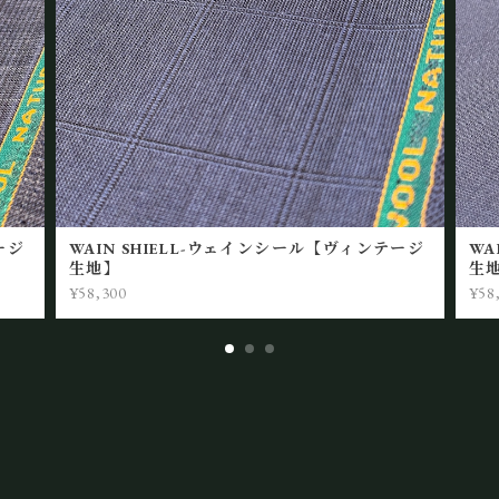
ージ
WAIN SHIELL-ウェインシール【ヴィンテージ
WA
生地】
生
¥58,300
¥58