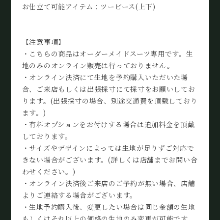
お仕立て可能アイテム：ツーピース(上下)
【注意事項】
・こちらの商品はオーダーメイドスーツ専用です。生
地のみのオンライン販売は行っておりません。
・オンライン決済にて生地を予約購入いただいた場
合、ご来店もしくは出張採寸にて採寸をお願いしてお
ります。(出張採寸の場合、別途交通費を頂戴しており
ます。)
・有料オプションをお付けする場合は追加料金を頂戴
しております。
・サイズやデザインによっては生地が足りずご対応で
きない場合がございます。(詳しくは店舗までお問い合
わせください。)
・オンライン決済後ご来店のご予約が無い場合、店舗
よりご連絡する場合がございます。
・生地予約購入後、変更したい場合は同じ金額の生地
もしくはそれ以上の価格の生地のみ変更が可能です。