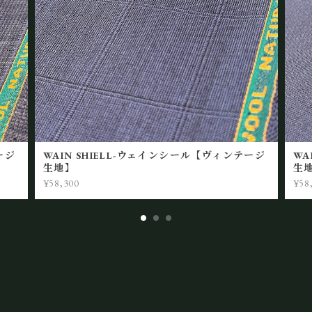
ージ
WAIN SHIELL-ウェインシール【ヴィンテージ
WA
生地】
生
¥58,300
¥58