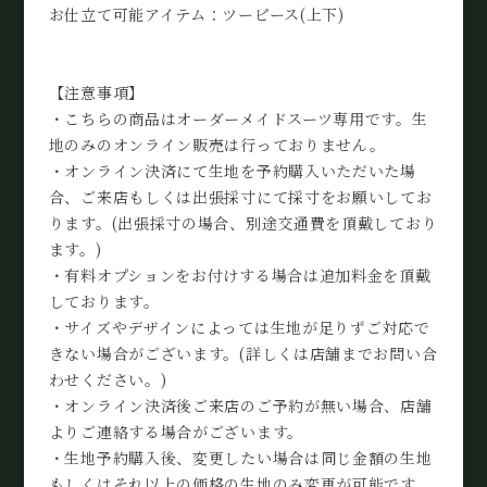
お仕立て可能アイテム：ツーピース(上下)
【注意事項】
・こちらの商品はオーダーメイドスーツ専用です。生
地のみのオンライン販売は行っておりません。
・オンライン決済にて生地を予約購入いただいた場
合、ご来店もしくは出張採寸にて採寸をお願いしてお
ります。(出張採寸の場合、別途交通費を頂戴しており
ます。)
・有料オプションをお付けする場合は追加料金を頂戴
しております。
・サイズやデザインによっては生地が足りずご対応で
きない場合がございます。(詳しくは店舗までお問い合
わせください。)
・オンライン決済後ご来店のご予約が無い場合、店舗
よりご連絡する場合がございます。
・生地予約購入後、変更したい場合は同じ金額の生地
もしくはそれ以上の価格の生地のみ変更が可能です。