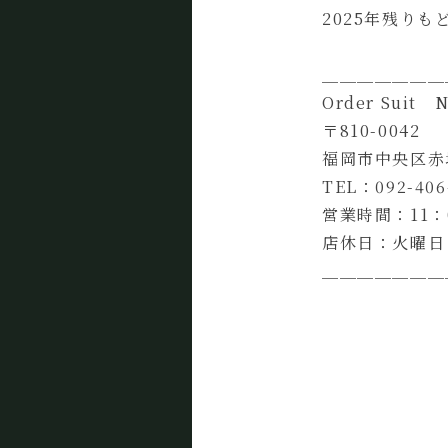
2025年残り
＿＿＿＿＿＿＿
Order Suit 
〒810-0042
福岡市中央区赤坂
TEL：092-406
営業時間：11：
店休日：火曜日
＿＿＿＿＿＿＿