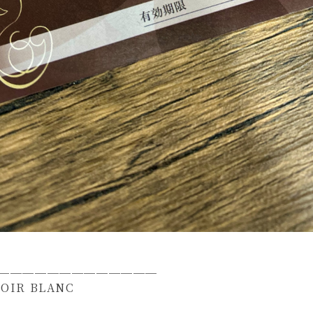
＿＿＿＿＿＿＿＿＿＿＿＿＿
NOIR BLANC