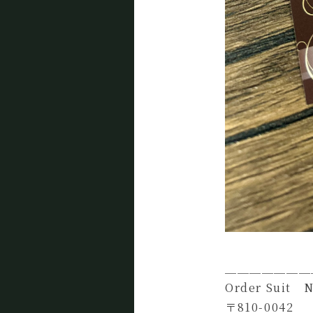
＿＿＿＿＿＿＿
Order Suit 
〒810-0042