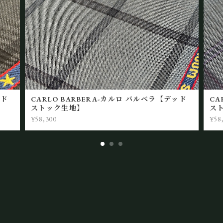
ッド
CARLO BARBERA-カルロ バルベラ【デッド
CA
ストック生地】
ス
¥58,300
¥58